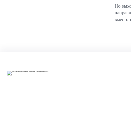
Но выхо
направл
вместо т