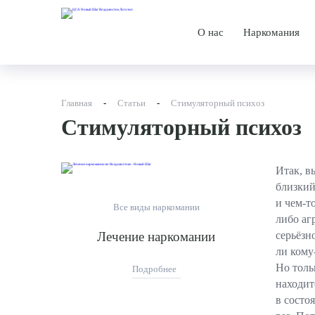
О нас
Наркомания
О центре
Лечение н
История
Лечебная 
Главная
-
Статьи
-
Стимуляторный психоз
Стимуляторный психоз
Новости
Методы ле
Родственникам
Итак, в
Специалисты
близкий
и чем-т
Все виды наркомании
Дипломы и сертифи
либо аг
Лечение наркомании
серьёзн
Отзывы
ли кому
Но толь
Подробнее
Фотографии
находит
в состо