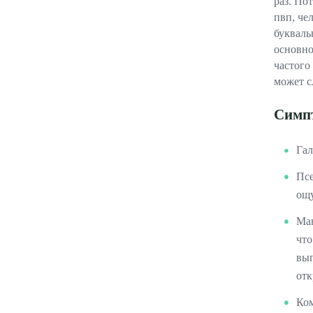
раз. По
пвп, че
букваль
основно
частого
может сл
Симпт
Гал
Псе
ощу
Ман
что
выг
отк
Ком