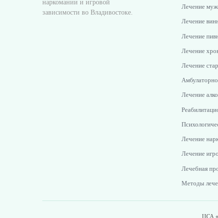
наркомании и игровой
Лечение муж
зависимости во Владивостоке.
Лечение винн
Лечение пивн
Лечение хро
Лечение стар
Амбулаторно
Лечение алко
Реабилитаци
Психологиче
Лечение нар
Лечение игр
Лечебная пр
Методы лече
ЦСА «