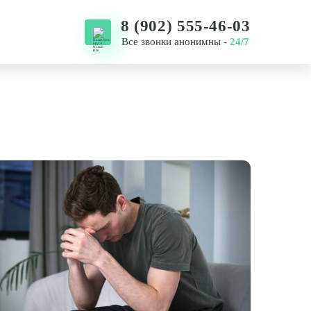
8 (902) 555-46-03
Все звонки анонимны -
24/7
8 (924) 408-63-65
8 (914) 321-44-54
8 (4232) 55-46-03