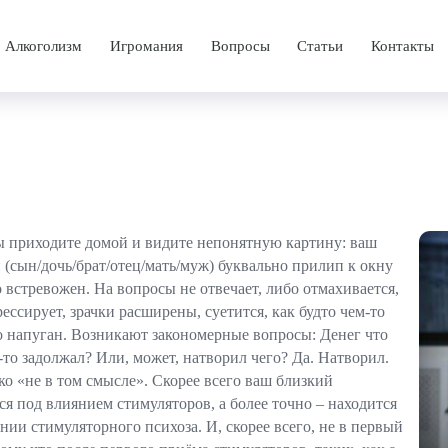
Алкоголизм
Игромания
Вопросы
Статьи
Контакты
аркомании
Лечение алкоголизма
Лечение игромании
программа
Принудительное лечение алкоголизма
Лечебная программа
чения
Лечение женского алкоголизма
Методы лечения
Лечение мужского алкоголизма
ы приходите домой и видите непонятную картину: ваш
Лечение винного алкоголизма
 (сын/дочь/брат/отец/мать/муж) буквально прилип к окну
о встревожен. На вопросы не отвечает, либо отмахивается,
каты
Лечение пивного алкоголизма
рессирует, зрачки расширены, суетится, как будто чем-то
о напуган. Возникают закономерные вопросы: Денег что
Лечение хронического алкоголизма
-то задолжал? Или, может, натворил чего? Да. Натворил.
ко «не в том смысле». Скорее всего ваш близкий
Лечение старческого алкоголизма
ся под влиянием стимуляторов, а более точно – находится
янии стимуляторного психоза. И, скорее всего, не в первый
Амбулаторное лечение алкоголизма