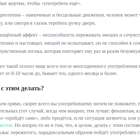
ые жертвы, чтобы «употребить ещё».
реотипии – навязчивые и бесцельные движения, человек может ч
у, или смотря в глазок теребить ручку двери.
ощённый аффект – неспособность переживать эмоции и сочувст
тилию и настоящих эмоций не испытывает, он не способен к соч
чувственная логика, которая повторяет ему раз за разом безумну
ет такой психоз чаще всего после многодневного употребления в
т от 8-10 часов до, бывает что, одного месяца и более.
 с этим делать?
жем прямо, скорее всего вы употребившему ничем не поможете,
тельных (тот случай, когда чем мощнее, тем лучше: феназепам, кл
о «пройдёт само», либо придётся, если ситуация затянется, ил
истов
. Но вопрос-то не в том, что, в целом, делать с этим сост
 ужас пережитого, парадоксальным образом пойдёт употреблять с