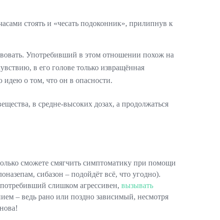
асами стоять и «чесать подоконник», прилипнув к
вовать. Употребивший в этом отношении похож на
увствию, в его голове только извращённая
ю идею о том, что он в опасности.
ещества, в средне-высоких дозах, а продолжаться
 только сможете смягчить симптоматику при помощи
оназепам, сибазон – подойдёт всё, что угодно).
и употребивший слишком агрессивен,
вызывать
оянием – ведь рано или поздно зависимый, несмотря
нова!