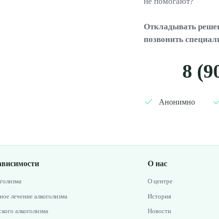
не помогают?
Откладывать решен
позвонить специал
8 (9
Анонимно
ависимости
О нас
оголизма
О центре
ное лечение алкоголизма
История
кого алкоголизма
Новости