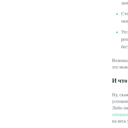
люб
Сте
окн
Упл
реп
бес
Возника
это може
И что
Ну, ска
успокои
Либо он
специал
на весь