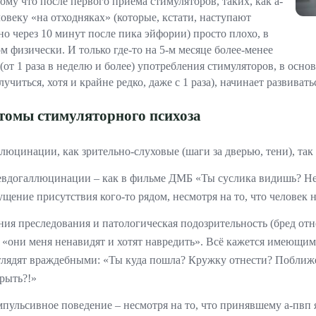
тому что после первого приёма стимуляторов, таких, как а-
Лечение алкоголизма без кодировки
ловеку «на отходняках» (которые, кстати, наступают
но через 10 минут после пика эйфории) просто плохо, в
Реабилитационный центр для алкоголиков
м физически. И только где-то на 5-м месяце более-менее
 (от 1 раза в неделю и более) употребления стимуляторов, в основ
Психологическая помощь родственникам алкоголиков
учиться, хотя и крайне редко, даже с 1 раза), начинает развивать
Лечебная программа
омы стимуляторного психоза
Методы лечения
люцинации, как зрительно-слуховые (шаги за дверью, тени), та
вдогаллюцинации – как в фильме ДМБ «Ты суслика видишь? Нет? 
щение присутствия кого-то рядом, несмотря на то, что человек н
ия преследования и патологическая подозрительность (бред отно
 «они меня ненавидят и хотят навредить». Всё кажется имеющи
лядят враждебными: «Ты куда пошла? Кружку отнести? Поближе
рыть?!»
пульсивное поведение – несмотря на то, что принявшему а-пвп я