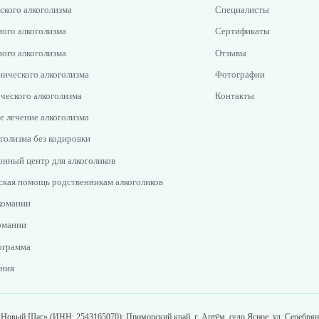
ского алкоголизма
Специалисты
ого алкоголизма
Сертификаты
ого алкоголизма
Отзывы
нического алкоголизма
Фотографии
ческого алкоголизма
Контакты
е лечение алкоголизма
голизма без кодировки
онный центр для алкоголиков
ская помощь родственникам алкоголиков
комании
омании
ограмма
ния
Новый Шаг» (ИНН: 2543165070): Приморский край, г. Артём, село Ясное, ул. Серебряна