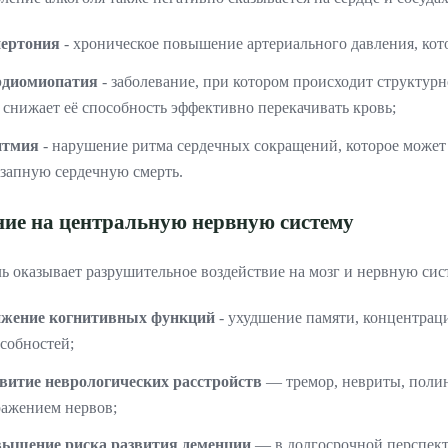
пертония
- хроническое повышение артериального давления, кот
рдиомиопатия
- заболевание, при котором происходит структу
 снижает её способность эффективно перекачивать кровь;
итмия
- нарушение ритма сердечных сокращений, которое может
запную сердечную смерть.
ие на центральную нервную систему
ь оказывает разрушительное воздействие на мозг и нервную сис
ижение когнитивных функций
- ухудшение памяти, концентрац
собностей;
звитие неврологических расстройств
— тремор, невриты, полин
ажением нервов;
вышение риска развития деменции
— в долгосрочной перспект