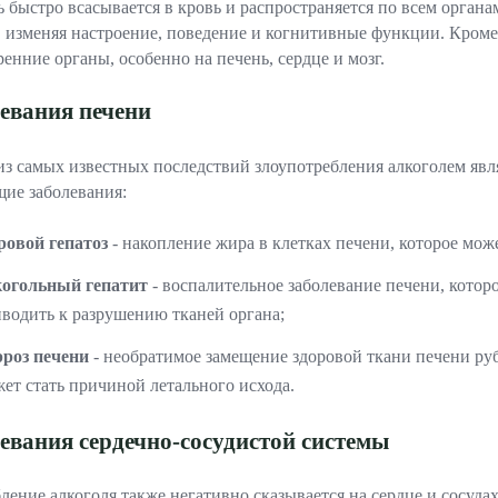
ь быстро всасывается в кровь и распространяется по всем орган
Лечение алкоголизма без кодировки
, изменяя настроение, поведение и когнитивные функции. Кроме 
ренние органы, особенно на печень, сердце и мозг.
Реабилитационный центр для алкоголиков
евания печени
Психологическая помощь родственникам алкоголиков
Лечебная программа
з самых известных последствий злоупотребления алкоголем явл
ие заболевания:
Методы лечения
ровой гепатоз
- накопление жира в клетках печени, которое мо
когольный гепатит
- воспалительное заболевание печени, которо
водить к разрушению тканей органа;
рроз печени
- необратимое замещение здоровой ткани печени ру
ет стать причиной летального исхода.
евания сердечно-сосудистой системы
ление алкоголя также негативно сказывается на сердце и сосуда