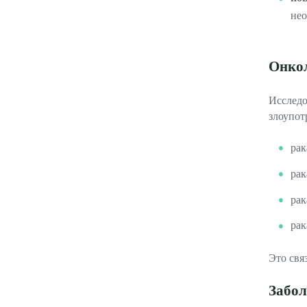
нео
Онкол
Исследо
злоупот
рак
рак
рак
рак
Это свя
Забол