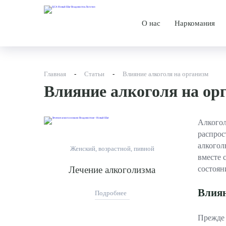
О нас
Наркомания
О центре
Лечение н
История
Лечебная 
Главная
-
Статьи
-
Влияние алкоголя на организм
Влияние алкоголя на ор
Новости
Методы ле
Родственникам
Алкогол
Специалисты
распрос
алкогол
Женский, возрастной, пивной
Дипломы и сертифи
вместе 
Лечение алкоголизма
состоян
Отзывы
Влиян
Подробнее
Фотографии
Прежде 