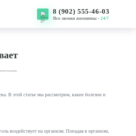
8 (902) 555-46-03
Все звонки анонимны -
24/7
8 (924) 408-63-65
8 (914) 321-44-54
8 (4232) 55-46-03
вает
ека. В этой статье мы рассмотрим, какие болезни и
голь воздействует на организм. Попадая в организм,