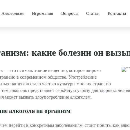
Алкоголизм
Игромания
Вопросы
Статьи
Контакты
аркомании
Лечение алкоголизма
Лечение игромании
программа
Принудительное лечение алкоголизма
Лечебная программа
ганизм: какие болезни он вызы
чения
Лечение женского алкоголизма
Методы лечения
Лечение мужского алкоголизма
ь — это психоактивное вещество, которое широко
Лечение винного алкоголизма
транено в современном обществе. Употребление
ьных напитков стало частью культуры многих стран, но
каты
Лечение пивного алкоголизма
с тем алкоголь представляет серьёзную угрозу для здоровья челов
ия может вызвать злоупотребление алкоголем.
Лечение хронического алкоголизма
ие алкоголя на организм
Лечение старческого алкоголизма
Амбулаторное лечение алкоголизма
чем перейти к конкретным заболеваниям, стоит понять, как алко