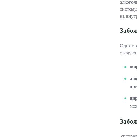
алкогол
систему
на внут
Забол
Одним и
следующ
жи
ал
при
ци
мож
Забол
Употреб