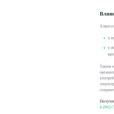
Влиян
Алкогол
у м
у ж
вре
Таким о
организ
употреб
злоупот
сохране
Получит
8 (902) 