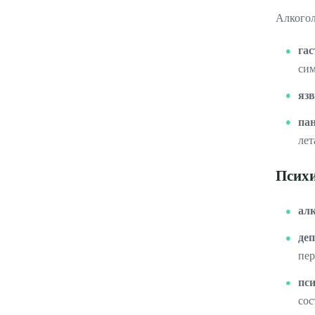
Алкогол
га
си
яз
па
лет
Психи
ал
де
пер
пс
сос