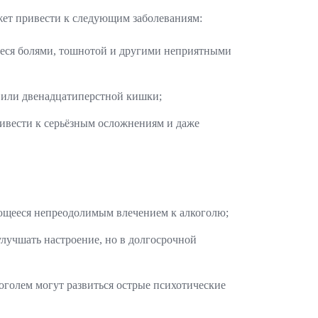
жет привести к следующим заболеваниям:
ееся болями, тошнотой и другими неприятными
а или двенадцатиперстной кишки;
ривести к серьёзным осложнениям и даже
ующееся непреодолимым влечением к алкоголю;
улучшать настроение, но в долгосрочной
коголем могут развиться острые психотические