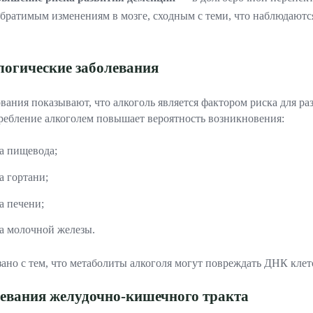
братимым изменениям в мозге, сходным с теми, что наблюдаютс
огические заболевания
вания показывают, что алкоголь является фактором риска для ра
ребление алкоголем повышает вероятность возникновения:
а пищевода;
а гортани;
а печени;
а молочной железы.
зано с тем, что метаболиты алкоголя могут повреждать ДНК кле
евания желудочно-кишечного тракта