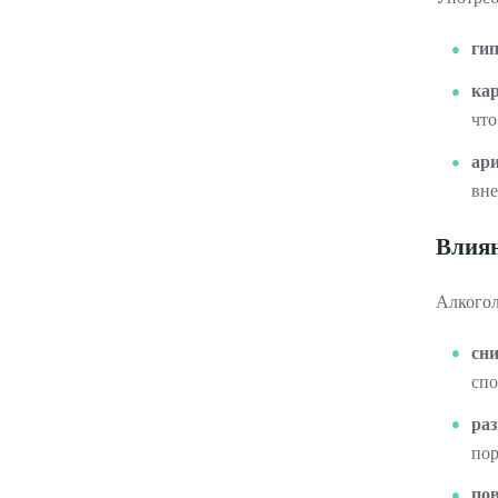
ги
ка
что
ар
вне
Влиян
Алкогол
сн
спо
ра
пор
по