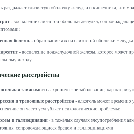
ь раздражает слизистую оболочку желудка и кишечника, что мо
стрит
- воспаление слизистой оболочки желудка, сопровождающ
мптомами;
венная болезнь
- образование язв на слизистой оболочке желудк
нкреатит
- воспаление поджелудочной железы, которое может п
альному исходу.
ческие расстройства
когольная зависимость
- хроническое заболевание, характериз
прессия и тревожные расстройства
- алкоголь может временно 
спективе он часто усугубляет психологические проблемы;
ихозы и галлюцинации
- в тяжёлых случаях злоупотребления ал
тояния, сопровождающиеся бредом и галлюцинациями.