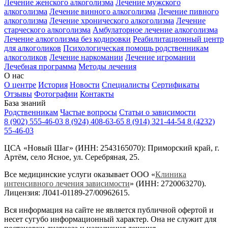
Лечение женского алкоголизма
Лечение мужского
алкоголизма
Лечение винного алкоголизма
Лечение пивного
алкоголизма
Лечение хронического алкоголизма
Лечение
старческого алкоголизма
Амбулаторное лечение алкоголизма
Лечение алкоголизма без кодировки
Реабилитационный центр
для алкоголиков
Психологическая помощь родственникам
алкоголиков
Лечение наркомании
Лечение игромании
Лечебная программа
Методы лечения
О нас
О центре
История
Новости
Специалисты
Сертификаты
Отзывы
Фотографии
Контакты
База знаний
Родственникам
Частые вопросы
Статьи о зависимости
8 (902) 555-46-03
8 (924) 408-63-65
8 (914) 321-44-54
8 (4232)
55-46-03
ЦСА «Новый Шаг» (ИНН: 2543165070): Приморский край, г.
Артём, село Ясное, ул. Серебряная, 25.
Все медицинские услуги оказывает ООО «
Клиника
интенсивного лечения зависимости
» (ИНН: 2720063270).
Лицензия: Л041-01189-27/00962615.
Вся информация на сайте не является публичной офертой и
несет сугубо информационный характер. Она не служит для