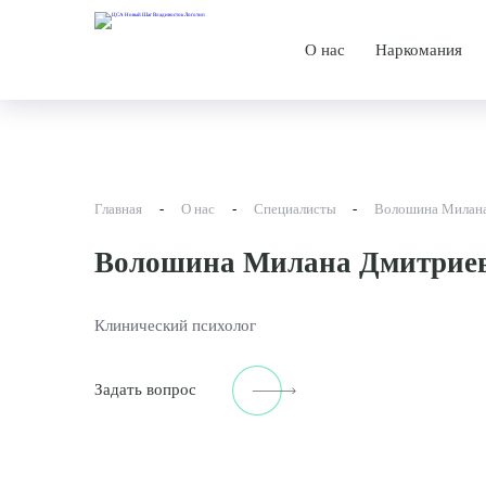
О нас
Наркомания
О центре
Лечение н
История
Лечебная 
Новости
Методы ле
Главная
-
О нас
-
Специалисты
-
Волошина Милана
Родственникам
Волошина Милана Дмитрие
Специалисты
Клинический психолог
Дипломы и сертифи
Отзывы
Задать вопрос
Фотографии