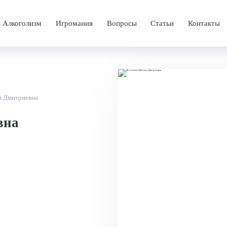
Алкоголизм
Игромания
Вопросы
Статьи
Контакты
аркомании
Лечение алкоголизма
Лечение игромании
программа
Принудительное лечение алкоголизма
Лечебная программа
чения
Лечение женского алкоголизма
Методы лечения
 Дмитриевна
Лечение мужского алкоголизма
вна
Лечение винного алкоголизма
каты
Лечение пивного алкоголизма
Лечение хронического алкоголизма
Лечение старческого алкоголизма
Амбулаторное лечение алкоголизма