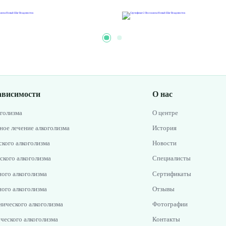
ависимости
О нас
оголизма
О центре
ное лечение алкоголизма
История
кого алкоголизма
Новости
ского алкоголизма
Специалисты
ого алкоголизма
Сертификаты
ого алкоголизма
Отзывы
нического алкоголизма
Фотографии
ческого алкоголизма
Контакты