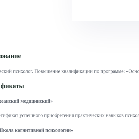
Лечение алкоголизма без кодировки
Реабилитационный центр для алкоголиков
Психологическая помощь родственникам алкоголиков
Лечебная программа
ование
Методы лечения
ский психолог. Повышение квалификации по программе: «Осно
ификаты
кеанский медицинский»
тификат успешного приобретения практических навыков психол
кола когнитивной психологии»